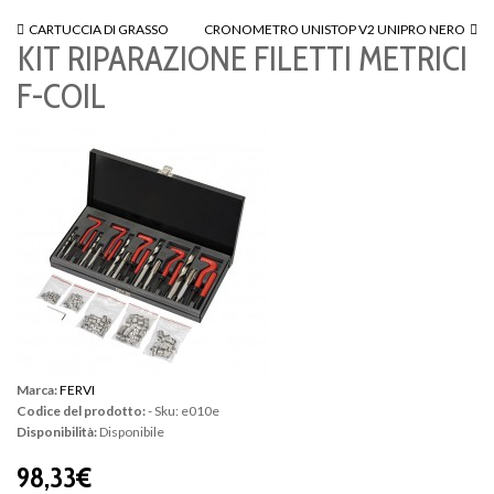
CARTUCCIA DI GRASSO
CRONOMETRO UNISTOP V2 UNIPRO NERO
KIT RIPARAZIONE FILETTI METRICI
F-COIL
Marca:
FERVI
Codice del prodotto:
- Sku: e010e
Disponibilità:
Disponibile
98,33€