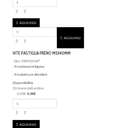
AGGIUNGI
AGGIUNGI
VITE PASTIGLIA FRENO M5X40MM
- Sku: VSPM5X40*
- Posizione in figura:
- Produttore: BirelArt
Disponibilità:
30 Giorni dall ordine
0,50€
0,48€
AGGIUNGI