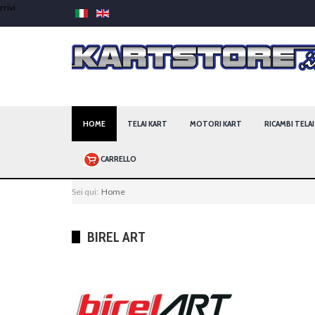
HOME
TELAI KART
MOTORI KART
RICAMBI TELA
CARRELLO
Sei qui:
Home
BIREL ART