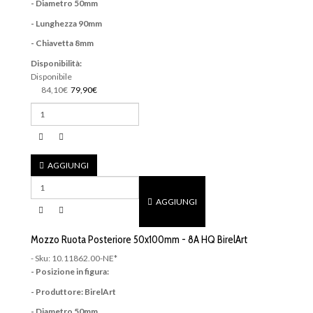
- Diametro 50mm
- Lunghezza 90mm
- Chiavetta 8mm
Disponibilità:
Disponibile
84,10€
79,90€
AGGIUNGI
AGGIUNGI
Mozzo Ruota Posteriore 50x100mm - 8A HQ BirelArt
- Sku: 10.11862.00-NE*
- Posizione in figura:
- Produttore: BirelArt
- Diametro 50mm