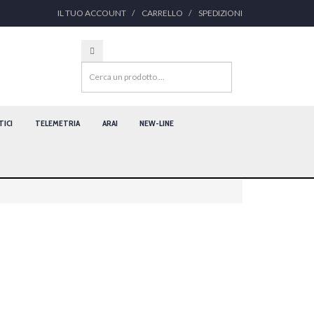
IL TUO ACCOUNT
CARRELLO
SPEDIZIONI
ICI
TELEMETRIA
ARAI
NEW-LINE