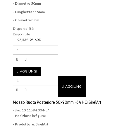
- Diametro 50mm
- Lunghezza 115mm
- Chiavetta 8mm
Disponibilità:
Disponibile
98,53€
93,60€
AGGIUNGI
AGGIUNGI
Mozzo Ruota Posteriore 50x90mm -8A HQ BirelArt
- Sku: 10.11594.00-NE*
- Posizione in figura:
- Produttore: BirelArt