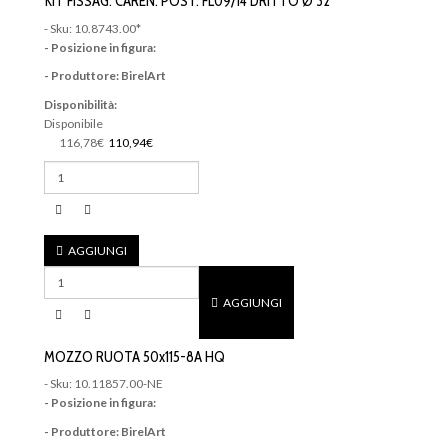
KIT FISSAG. CAREN. POST. FL09/14 DRITTO Ø 32
- Sku: 10.8743.00*
- Posizione in figura:
- Produttore: BirelArt
Disponibilità:
Disponibile
116,78€
110,94€
AGGIUNGI
AGGIUNGI
MOZZO RUOTA 50x115-8A HQ
- Sku: 10.11857.00-NE
- Posizione in figura:
- Produttore: BirelArt