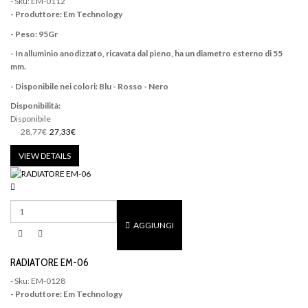
- Sku: EM-0112
- Produttore: Em Technology
- Peso: 95Gr
- In alluminio anodizzato, ricavata dal pieno, ha un diametro esterno di 55
mm.
- Disponibile nei colori: Blu - Rosso - Nero
Disponibilità:
Disponibile
28,77€
27,33€
VIEW DETAILS
AGGIUNGI
RADIATORE EM-06
- Sku: EM-0128
- Produttore: Em Technology