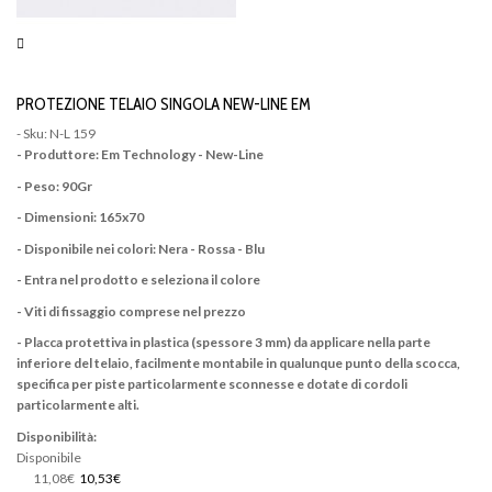
PROTEZIONE TELAIO SINGOLA NEW-LINE EM
- Sku: N-L 159
- Produttore: Em Technology - New-Line
- Peso: 90Gr
- Dimensioni: 165x70
- Disponibile nei colori: Nera - Rossa - Blu
- Entra nel prodotto e seleziona il colore
- Viti di fissaggio comprese nel prezzo
- Placca protettiva in plastica (spessore 3 mm) da applicare nella parte
inferiore del telaio, facilmente montabile in qualunque punto della scocca,
specifica per piste particolarmente sconnesse e dotate di cordoli
particolarmente alti.
Disponibilità:
Disponibile
11,08€
10,53€