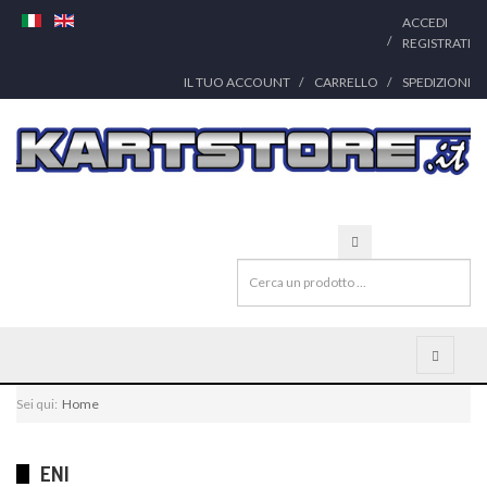
ACCEDI
REGISTRATI
IL TUO ACCOUNT
CARRELLO
SPEDIZIONI
Sei qui:
Home
ENI