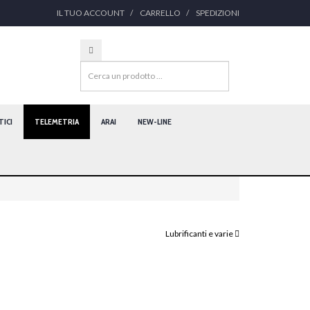
IL TUO ACCOUNT
CARRELLO
SPEDIZIONI
ICI
TELEMETRIA
ARAI
NEW-LINE
Lubrificanti e varie