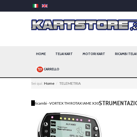
HOME
TELAI KART
MOTORI KART
RICAMBI TELA
CARRELLO
Sei qui:
Home
TELEMETRIA
STRUMENTAZIO
Ricambi - VORTEX TM ROTAX IAME X30