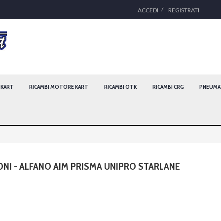
ACCEDI
REGISTRATI
I KART
RICAMBI MOTORE KART
RICAMBI OTK
RICAMBI CRG
PNEUMAT
NI - ALFANO AIM PRISMA UNIPRO STARLANE